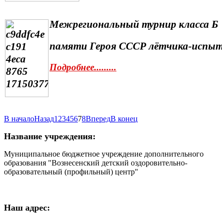
Межрегиональный турнир класса Б
памяти Героя СССР лётчика-испыта
Подробнее.........
В начало
Назад
1
2
3
4
5
6
7
8
Вперед
В конец
Название учреждения:
Муниципальное бюджетное учреждение дополнительного
образования "Вознесенский детский оздоровительно-
образовательный (профильный) центр"
Наш адрес: