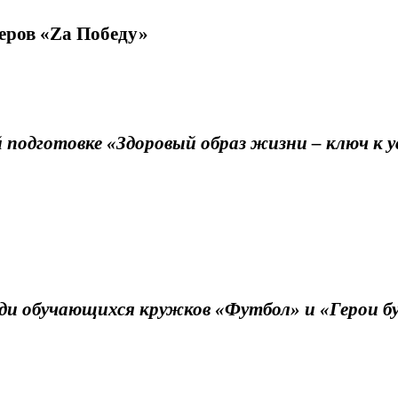
еров «
Z
а Победу»
й подготовке
«Здоровый образ жизни – ключ к у
ди обучающихся кружков «Футбол» и «Герои б