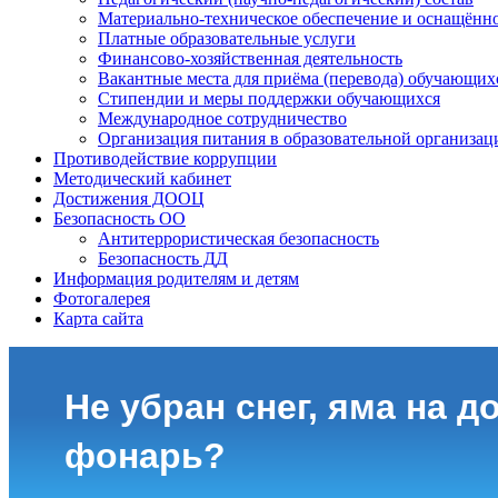
Материально-техническое обеспечение и оснащённо
Платные образовательные услуги
Финансово-хозяйственная деятельность
Вакантные места для приёма (перевода) обучающих
Стипендии и меры поддержки обучающихся
Международное сотрудничество
Организация питания в образовательной организац
Противодействие коррупции
Методический кабинет
Достижения ДООЦ
Безопасность ОО
Антитеррористическая безопасность
Безопасность ДД
Информация родителям и детям
Фотогалерея
Карта сайта
Не убран снег, яма на до
фонарь?