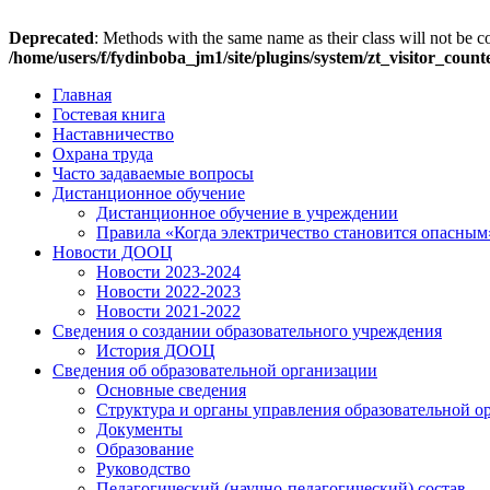
Deprecated
: Methods with the same name as their class will not be c
/home/users/f/fydinboba_jm1/site/plugins/system/zt_visitor_coun
Главная
Гостевая книга
Наставничество
Охрана труда
Часто задаваемые вопросы
Дистанционное обучение
Дистанционное обучение в учреждении
Правила «Когда электричество становится опасным
Новости ДООЦ
Новости 2023-2024
Новости 2022-2023
Новости 2021-2022
Сведения о создании образовательного учреждения
История ДООЦ
Сведения об образовательной организации
Основные сведения
Структура и органы управления образовательной о
Документы
Образование
Руководство
Педагогический (научно-педагогический) состав