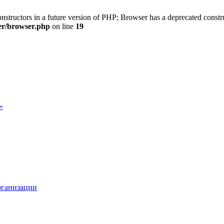
onstructors in a future version of PHP; Browser has a deprecated constr
ter/browser.php
on line
19
»
рганизации